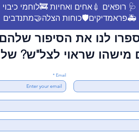
🩺 רופאים 💉אחים ואחיות 🚒לוחמי כיבוי
🚑פראמדיקים🛡️כוחות הצלה🤝מתנדבים
פרו לנו את הסיפור שלהם
 מישהו שראוי לצל"ש? שלחו
*
Email