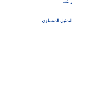
والثقة
التمثيل المتساوي
منح صوت للعرب واليهود الملتزمين
بالقيم الديمقراطية، مع تعزيز مبادئ
العدالة والمساواة
تعزيز الديمقراطية
خلق بديل سياسي يشجع مشاركة جميع
المواطنين
التحديات