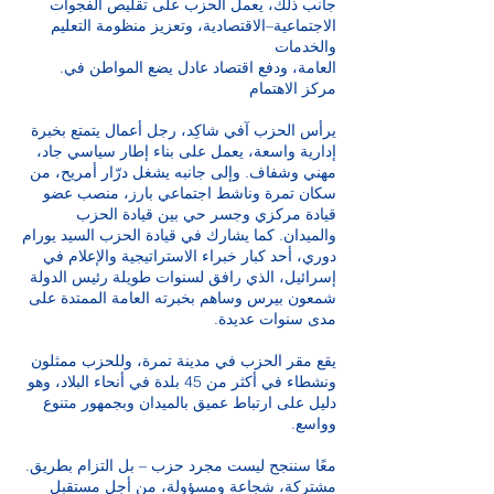
جانب ذلك، يعمل الحزب على تقليص الفجوات
الاجتماعية–الاقتصادية، وتعزيز منظومة التعليم
والخدمات
.العامة، ودفع اقتصاد عادل يضع المواطن في
مركز الاهتمام
يرأس الحزب آفي شاكِد، رجل أعمال يتمتع بخبرة
إدارية واسعة، يعمل على بناء إطار سياسي جاد،
مهني وشفاف. وإلى جانبه يشغل درّار أمريح، من
سكان تمرة وناشط اجتماعي بارز، منصب عضو
قيادة مركزي وجسر حي بين قيادة الحزب
والميدان. كما يشارك في قيادة الحزب السيد يورام
دوري، أحد كبار خبراء الاستراتيجية والإعلام في
إسرائيل، الذي رافق لسنوات طويلة رئيس الدولة
شمعون بيرس وساهم بخبرته العامة الممتدة على
.مدى سنوات عديدة
يقع مقر الحزب في مدينة تمرة، وللحزب ممثلون
ونشطاء في أكثر من 45 بلدة في أنحاء البلاد، وهو
دليل على ارتباط عميق بالميدان وبجمهور متنوع
.وواسع
.معًا سننجح ليست مجرد حزب – بل التزام بطريق
مشتركة، شجاعة ومسؤولة، من أجل مستقبل